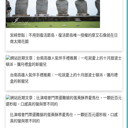
宮崎景點｜不用到復活節島，復活節島唯一授權的摩艾石像就在日
南太陽花園
台南高雄人氣伴手禮推薦｜一吃就愛上的十月甜波士頓派，彌月禮
盒的新寵兒
比演唱會門票還難搶的蛋黃酥界愛馬仕，一顆近百元還秒殺，口感
真的蠻與眾不同的