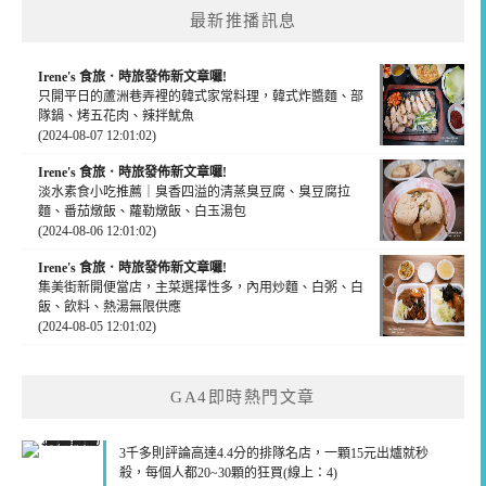
最新推播訊息
字:
Irene's 食旅．時旅發佈新文章囉!
只開平日的蘆洲巷弄裡的韓式家常料理，韓式炸醬麵、部
隊鍋、烤五花肉、辣拌魷魚
(2024-08-07 12:01:02)
Irene's 食旅．時旅發佈新文章囉!
淡水素食小吃推薦｜臭香四溢的清蒸臭豆腐、臭豆腐拉
麵、番茄燉飯、蘿勒燉飯、白玉湯包
(2024-08-06 12:01:02)
Irene's 食旅．時旅發佈新文章囉!
集美街新開便當店，主菜選擇性多，內用炒麵、白粥、白
飯、飲料、熱湯無限供應
(2024-08-05 12:01:02)
GA4即時熱門文章
3千多則評論高達4.4分的排隊名店，一顆15元出爐就秒
殺，每個人都20~30顆的狂買(線上：4)