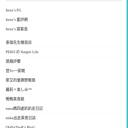
Irene’s FG
Irene’s 愛評網
Irene’s 窩客島
泰瑞先生雜貨店
PEKO の Simple Life
葉癮評饗
悠Yo一家親
摩艾的童趣野餐塾
蘿莉〃楽しみ™
鴨鴨美食館
nana媽四處趴趴走日記
mika出走美食日誌
OldFaTheR’s BloG