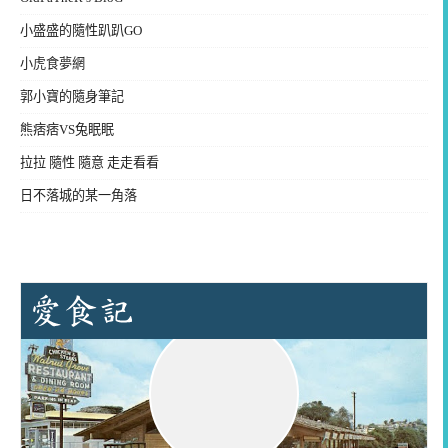
小盛盛的隨性趴趴GO
小虎食夢網
郭小寶的隨身筆記
熊痞痞VS兔眠眠
拉拉 隨性 隨意 走走看看
日不落城的某一角落