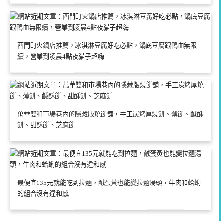
西門町火鍋店推薦，冰淇淋豆腐好吃必點，鍋底豆腐跟鴨血無限
續，營業到凌晨4點夜貓子超嗨
萬華雙和市場巷內的隱藏版燒餅舖，手工炭烤厚燒餅、薄餅、鹹酥
餅、甜酥餅、芝麻餅
最便宜135元就能吃到拉麵，鹹蛋黃也能變拉麵湯頭，牛肉和蛤蜊
的組合沒有違和感