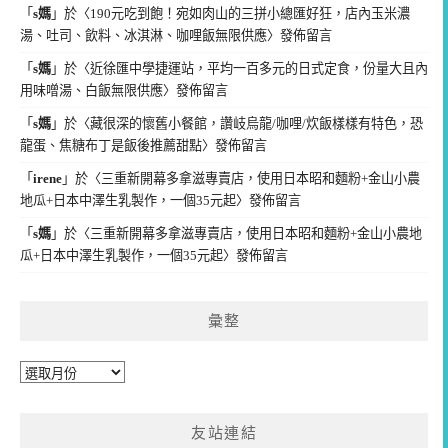
「
s媽
」於〈
190元吃到飽！宛如肉山的三拼小總匯好狂，店內玉米濃
湯、吐司、飲料、冰淇淋、咖哩飯無限供應
〉發佈留言
「
s媽
」於〈
近徐匯中學捷運站，平均一百多元的日式定食，份量大且內
用味噌湯、白飯無限供應
〉發佈留言
「
s媽
」於〈
藏很深的懷舊小餐館，讚岐烏龍/咖哩/炊飯樣樣有特色，恐
龍蛋、焦糖布丁是飯後推薦甜點
〉發佈留言
「
irene
」於〈
三重新開幕多拿滋專賣店，使用日本昭和麵粉+金山小農
地瓜+日本中澤生乳製作，一個35元起
〉發佈留言
「
s媽
」於〈
三重新開幕多拿滋專賣店，使用日本昭和麵粉+金山小農地
瓜+日本中澤生乳製作，一個35元起
〉發佈留言
彙整
彙
整
友站連結