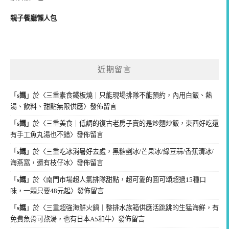
親子餐廳懶人包
近期留言
「
s媽
」於〈
三重素食鐵板燒｜只能現場排隊不能預約，內用白飯、熱
湯、飲料、甜點無限供應
〉發佈留言
「
s媽
」於〈
三重美食｜低調的復古老房子賣的是炒麵炒飯，東西好吃還
有手工魚丸湯也不錯
〉發佈留言
「
s媽
」於〈
三重吃冰消暑好去處，黑糖剉冰/芒果冰/綠豆蒜/香蕉清冰/
海燕窩，還有枝仔冰
〉發佈留言
「
s媽
」於〈
南門市場超人氣排隊甜點，超可愛的圓可頌超過15種口
味，一顆只要48元起
〉發佈留言
「
s媽
」於〈
三重超強海鮮火鍋｜整排水族箱供應活跳跳的生猛海鮮，有
免費魚骨可熬湯，也有日本A5和牛
〉發佈留言