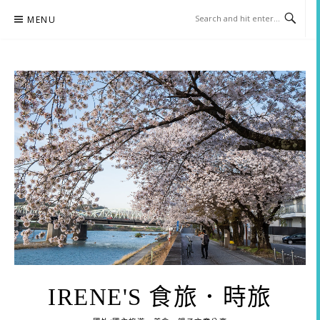
Skip
MENU
to
content
IRENE'S 食旅．時旅