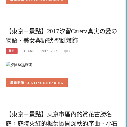
【東京－景點】2017汐留Caretta真実の愛の
物語．美女與野獸 聖誕燈飾
東京
IRENE
2017-12-02
0
CONTINUE READING
【東京－景點】東京市區內的賞花古勝名
庭，庭院火紅的楓葉掀開深秋的序曲．小石