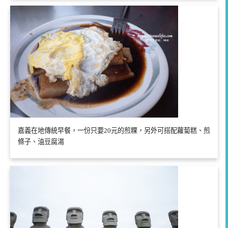
嘉義在地傳統早餐，一份只要20元的煎粿，另外可搭配蘿蔔糕、煎
條子、油豆腐湯