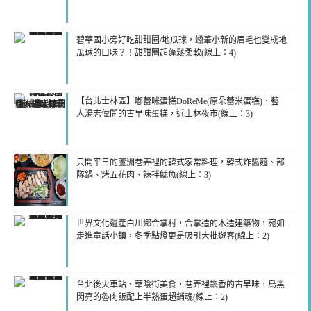
碧華國小旁好吃甜甜圈/地瓜球，蠟筆小新的眉毛也變成地
瓜球的口味？！甜甜圈超蓬鬆柔軟(線上：4)
【台北士林區】嘟蕾咪蛋糕DoReMe(原朵蕾米蛋糕)．藝
人湯志偉開的古早味蛋糕，近士林夜市(線上：3)
只開平日的蘆洲巷弄裡的韓式家常料理，韓式炸醬麵、部
隊鍋、烤五花肉、辣拌魷魚(線上：3)
世界文化遺產白川鄉合掌村，合掌造的木造建築物，宛如
走進童話小鎮，冬季點燈更是吸引大批遊客(線上：2)
台北後火車站、華陰街美食，巷弄裡飄香的古早味，烏黑
閃亮的魯肉飯配上半熟蛋超銷魂(線上：2)